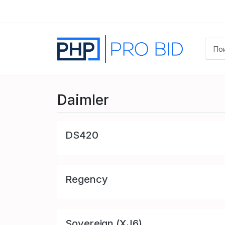
Daimler
DS420
Regency
Sovereign (XJ6)